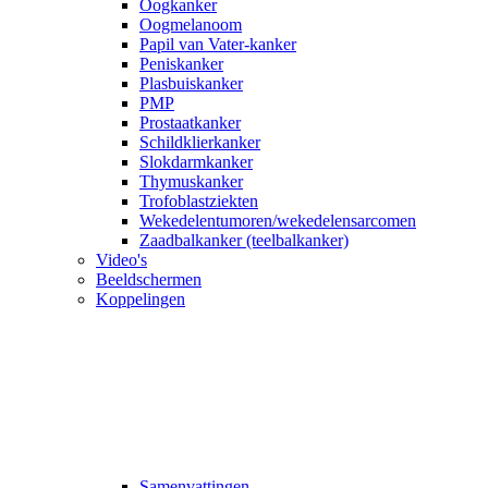
Oogkanker
Oogmelanoom
Papil van Vater-kanker
Peniskanker
Plasbuiskanker
PMP
Prostaatkanker
Schildklierkanker
Slokdarmkanker
Thymuskanker
Trofoblastziekten
Wekedelentumoren/wekedelensarcomen
Zaadbalkanker (teelbalkanker)
Video's
Beeldschermen
Koppelingen
Samenvattingen