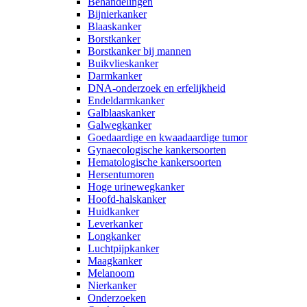
Behandelingen
Bijnierkanker
Blaaskanker
Borstkanker
Borstkanker bij mannen
Buikvlieskanker
Darmkanker
DNA-onderzoek en erfelijkheid
Endeldarmkanker
Galblaaskanker
Galwegkanker
Goedaardige en kwaadaardige tumor
Gynaecologische kankersoorten
Hematologische kankersoorten
Hersentumoren
Hoge urinewegkanker
Hoofd-halskanker
Huidkanker
Leverkanker
Longkanker
Luchtpijpkanker
Maagkanker
Melanoom
Nierkanker
Onderzoeken