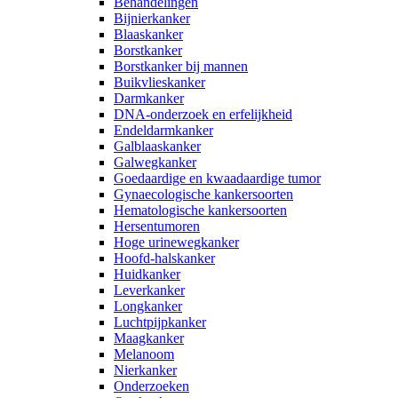
Behandelingen
Bijnierkanker
Blaaskanker
Borstkanker
Borstkanker bij mannen
Buikvlieskanker
Darmkanker
DNA-onderzoek en erfelijkheid
Endeldarmkanker
Galblaaskanker
Galwegkanker
Goedaardige en kwaadaardige tumor
Gynaecologische kankersoorten
Hematologische kankersoorten
Hersentumoren
Hoge urinewegkanker
Hoofd-halskanker
Huidkanker
Leverkanker
Longkanker
Luchtpijpkanker
Maagkanker
Melanoom
Nierkanker
Onderzoeken