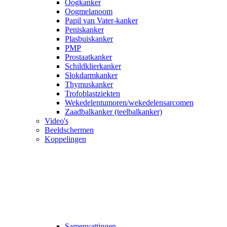
Oogkanker
Oogmelanoom
Papil van Vater-kanker
Peniskanker
Plasbuiskanker
PMP
Prostaatkanker
Schildklierkanker
Slokdarmkanker
Thymuskanker
Trofoblastziekten
Wekedelentumoren/wekedelensarcomen
Zaadbalkanker (teelbalkanker)
Video's
Beeldschermen
Koppelingen
Samenvattingen