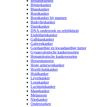
Behandelingen
Bijnierkanker
Blaaskanker
Borstkanker
Borstkanker bij mannen
Buikvlieskanker
Darmkanker
DNA-onderzoek en erfelijkheid
Endeldarmkanker
Galblaaskanker
Galwegkanker
Goedaardige en kwaadaardige tumor
Gynaecologische kankersoorten
Hematologische kankersoorten
Hersentumoren
Hoge urinewegkanker
Hoofd-halskanker
Huidkanker
Leverkanker
Longkanker
Luchtpijpkanker
Maagkanker
Melanoom
Nierkanker
Onderzoeken