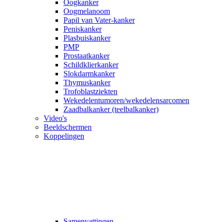
Oogkanker
Oogmelanoom
Papil van Vater-kanker
Peniskanker
Plasbuiskanker
PMP
Prostaatkanker
Schildklierkanker
Slokdarmkanker
Thymuskanker
Trofoblastziekten
Wekedelentumoren/wekedelensarcomen
Zaadbalkanker (teelbalkanker)
Video's
Beeldschermen
Koppelingen
Samenvattingen