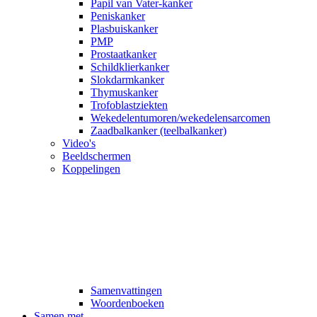
Papil van Vater-kanker
Peniskanker
Plasbuiskanker
PMP
Prostaatkanker
Schildklierkanker
Slokdarmkanker
Thymuskanker
Trofoblastziekten
Wekedelentumoren/wekedelensarcomen
Zaadbalkanker (teelbalkanker)
Video's
Beeldschermen
Koppelingen
Samenvattingen
Woordenboeken
Samen met