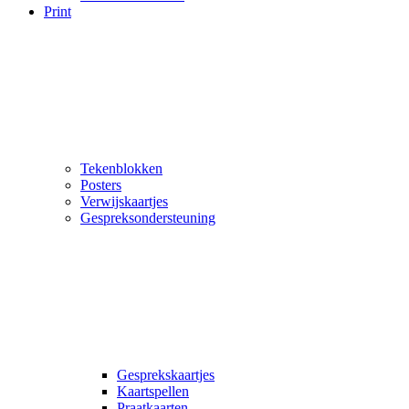
Print
Tekenblokken
Posters
Verwijskaartjes
Gespreksondersteuning
Gesprekskaartjes
Kaartspellen
Praatkaarten