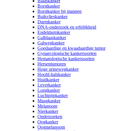
Blaaskanker
Borstkanker
Borstkanker bij mannen
Buikvlieskanker
Darmkanker
DNA-onderzoek en erfelijkheid
Endeldarmkanker
Galblaaskanker
Galwegkanker
Goedaardige en kwaadaardige tumor
Gynaecologische kankersoorten
Hematologische kankersoorten
Hersentumoren
Hoge urinewegkanker
Hoofd-halskanker
Huidkanker
Leverkanker
Longkanker
Luchtpijpkanker
Maagkanker
Melanoom
Nierkanker
Onderzoeken
Oogkanker
Oogmelanoom