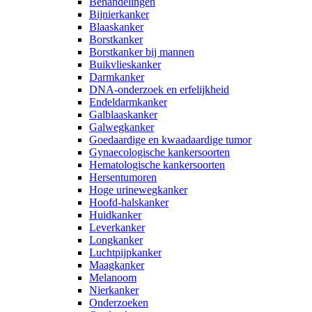
Behandelingen
Bijnierkanker
Blaaskanker
Borstkanker
Borstkanker bij mannen
Buikvlieskanker
Darmkanker
DNA-onderzoek en erfelijkheid
Endeldarmkanker
Galblaaskanker
Galwegkanker
Goedaardige en kwaadaardige tumor
Gynaecologische kankersoorten
Hematologische kankersoorten
Hersentumoren
Hoge urinewegkanker
Hoofd-halskanker
Huidkanker
Leverkanker
Longkanker
Luchtpijpkanker
Maagkanker
Melanoom
Nierkanker
Onderzoeken