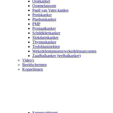
Oogkanker
Oogmelanoom
Papil van Vater-kanker
Peniskanker
Plasbuiskanker
PMP
Prostaatkanker
Schildklierkanker
Slokdarmkanker
Thymuskanker
Trofoblastziekten
Wekedelentumoren/wekedelensarcomen
Zaadbalkanker (teelbalkanker)
Video's
Beeldschermen
Koppelingen
Samenvattingen