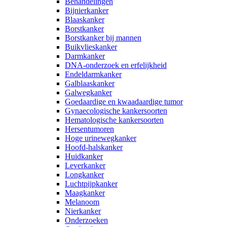
Behandelingen
Bijnierkanker
Blaaskanker
Borstkanker
Borstkanker bij mannen
Buikvlieskanker
Darmkanker
DNA-onderzoek en erfelijkheid
Endeldarmkanker
Galblaaskanker
Galwegkanker
Goedaardige en kwaadaardige tumor
Gynaecologische kankersoorten
Hematologische kankersoorten
Hersentumoren
Hoge urinewegkanker
Hoofd-halskanker
Huidkanker
Leverkanker
Longkanker
Luchtpijpkanker
Maagkanker
Melanoom
Nierkanker
Onderzoeken