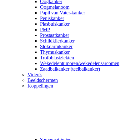
Oogkanker
Oogmelanoom
Papil van Vater-kanker
Peniskanker
Plasbuiskanker
PMP
Prostaatkanker
Schildklierkanker
Slokdarmkanker
Thymuskanker
Trofoblastziekten
Wekedelentumoren/wekedelensarcomen
Zaadbalkanker (teelbalkanker)
Video's
Beeldschermen
Koppelingen
Samenvattingen