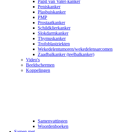
Papil van Vater-kanker
Peniskanker
Plasbuiskanker
PMP
Prostaatkanker
Schildklierkanker
Slokdarmkanker
Thymuskanker
Trofoblastziekten
Wekedelentumoren/wekedelensarcomen
Zaadbalkanker (teelbalkanker)
Video's
Beeldschermen
Koppelingen
Samenvattingen
Woordenboeken
Samen met