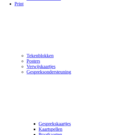
Print
Tekenblokken
Posters
Verwijskaartjes
Gespreksondersteuning
Gesprekskaartjes
Kaartspellen
Praatkaarten