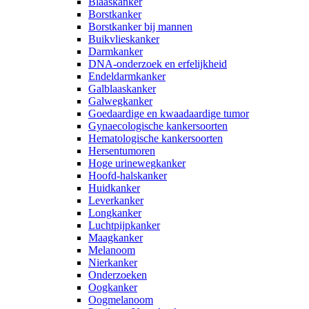
Blaaskanker
Borstkanker
Borstkanker bij mannen
Buikvlieskanker
Darmkanker
DNA-onderzoek en erfelijkheid
Endeldarmkanker
Galblaaskanker
Galwegkanker
Goedaardige en kwaadaardige tumor
Gynaecologische kankersoorten
Hematologische kankersoorten
Hersentumoren
Hoge urinewegkanker
Hoofd-halskanker
Huidkanker
Leverkanker
Longkanker
Luchtpijpkanker
Maagkanker
Melanoom
Nierkanker
Onderzoeken
Oogkanker
Oogmelanoom