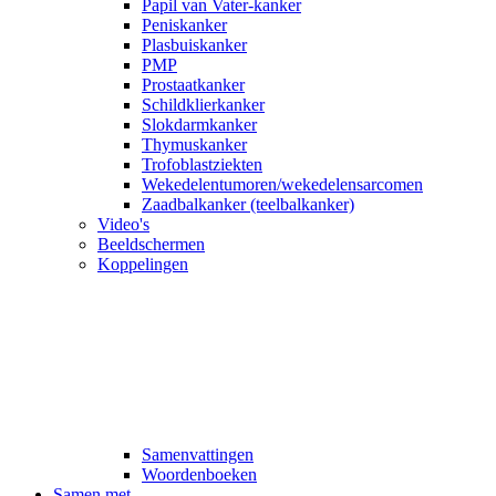
Papil van Vater-kanker
Peniskanker
Plasbuiskanker
PMP
Prostaatkanker
Schildklierkanker
Slokdarmkanker
Thymuskanker
Trofoblastziekten
Wekedelentumoren/wekedelensarcomen
Zaadbalkanker (teelbalkanker)
Video's
Beeldschermen
Koppelingen
Samenvattingen
Woordenboeken
Samen met