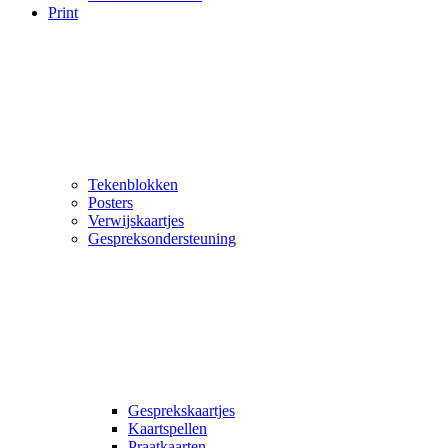
Print
Tekenblokken
Posters
Verwijskaartjes
Gespreksondersteuning
Gesprekskaartjes
Kaartspellen
Praatkaarten