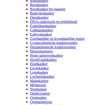
Blaaskanker
Borstkanker
Borstkanker bij mannen
Buikvlieskanker
Darmkanker
DNA-onderzoek en erfelijkheid
Endeldarmkanker
Galblaaskanker
Galwegkanker
Goedaardige en kwaadaardige tumor
Gynaecologische kankersoorten
Hematologische kankersoorten
Hersentumoren
Hoge urinewegkanker
Hoofd-halskanker
Huidkanker
Leverkanker
Longkanker
Luchtpijpkanker
Maagkanker
Melanoom
Nierkanker
Onderzoeken
Oogkanker
Oogmelanoom