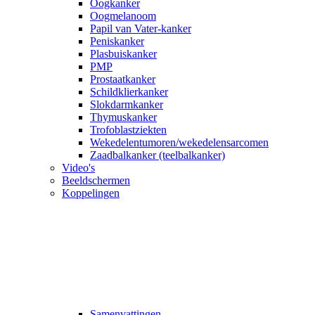
Oogkanker
Oogmelanoom
Papil van Vater-kanker
Peniskanker
Plasbuiskanker
PMP
Prostaatkanker
Schildklierkanker
Slokdarmkanker
Thymuskanker
Trofoblastziekten
Wekedelentumoren/wekedelensarcomen
Zaadbalkanker (teelbalkanker)
Video's
Beeldschermen
Koppelingen
Samenvattingen