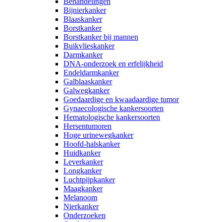
Behandelingen
Bijnierkanker
Blaaskanker
Borstkanker
Borstkanker bij mannen
Buikvlieskanker
Darmkanker
DNA-onderzoek en erfelijkheid
Endeldarmkanker
Galblaaskanker
Galwegkanker
Goedaardige en kwaadaardige tumor
Gynaecologische kankersoorten
Hematologische kankersoorten
Hersentumoren
Hoge urinewegkanker
Hoofd-halskanker
Huidkanker
Leverkanker
Longkanker
Luchtpijpkanker
Maagkanker
Melanoom
Nierkanker
Onderzoeken