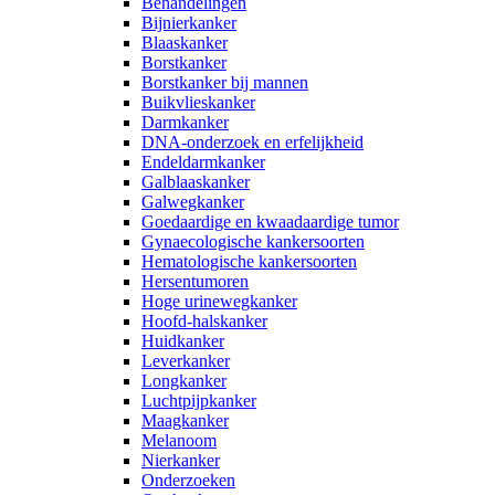
Behandelingen
Bijnierkanker
Blaaskanker
Borstkanker
Borstkanker bij mannen
Buikvlieskanker
Darmkanker
DNA-onderzoek en erfelijkheid
Endeldarmkanker
Galblaaskanker
Galwegkanker
Goedaardige en kwaadaardige tumor
Gynaecologische kankersoorten
Hematologische kankersoorten
Hersentumoren
Hoge urinewegkanker
Hoofd-halskanker
Huidkanker
Leverkanker
Longkanker
Luchtpijpkanker
Maagkanker
Melanoom
Nierkanker
Onderzoeken