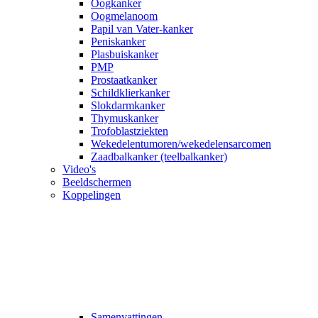
Oogkanker
Oogmelanoom
Papil van Vater-kanker
Peniskanker
Plasbuiskanker
PMP
Prostaatkanker
Schildklierkanker
Slokdarmkanker
Thymuskanker
Trofoblastziekten
Wekedelentumoren/wekedelensarcomen
Zaadbalkanker (teelbalkanker)
Video's
Beeldschermen
Koppelingen
Samenvattingen