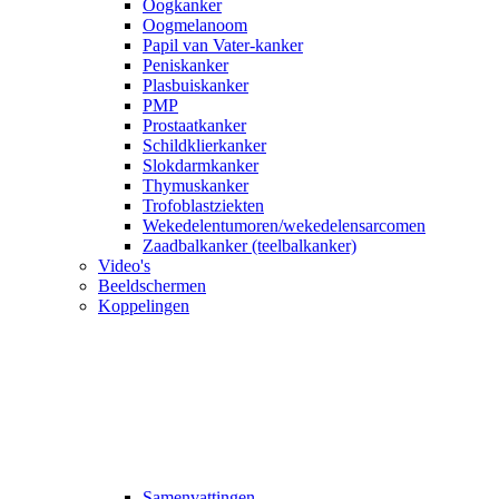
Oogkanker
Oogmelanoom
Papil van Vater-kanker
Peniskanker
Plasbuiskanker
PMP
Prostaatkanker
Schildklierkanker
Slokdarmkanker
Thymuskanker
Trofoblastziekten
Wekedelentumoren/wekedelensarcomen
Zaadbalkanker (teelbalkanker)
Video's
Beeldschermen
Koppelingen
Samenvattingen