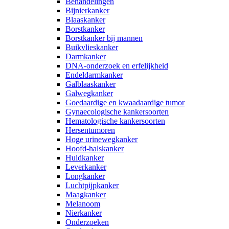
Behandelingen
Bijnierkanker
Blaaskanker
Borstkanker
Borstkanker bij mannen
Buikvlieskanker
Darmkanker
DNA-onderzoek en erfelijkheid
Endeldarmkanker
Galblaaskanker
Galwegkanker
Goedaardige en kwaadaardige tumor
Gynaecologische kankersoorten
Hematologische kankersoorten
Hersentumoren
Hoge urinewegkanker
Hoofd-halskanker
Huidkanker
Leverkanker
Longkanker
Luchtpijpkanker
Maagkanker
Melanoom
Nierkanker
Onderzoeken