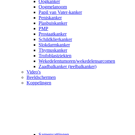
Oogkanker
Oogmelanoom
Papil van Vater-kanker
Peniskanker
Plasbuiskanker
PMP
Prostaatkanker
Schildklierkanker
Slokdarmkanker
Thymuskanker
Trofoblastziekten
Wekedelentumoren/wekedelensarcomen
Zaadbalkanker (teelbalkanker)
Video's
Beeldschermen
Koppelingen
Samenvattingen