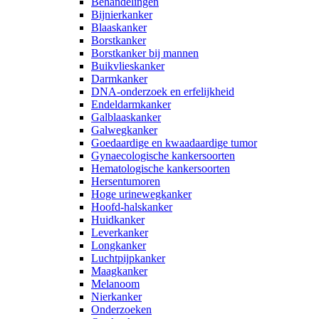
Behandelingen
Bijnierkanker
Blaaskanker
Borstkanker
Borstkanker bij mannen
Buikvlieskanker
Darmkanker
DNA-onderzoek en erfelijkheid
Endeldarmkanker
Galblaaskanker
Galwegkanker
Goedaardige en kwaadaardige tumor
Gynaecologische kankersoorten
Hematologische kankersoorten
Hersentumoren
Hoge urinewegkanker
Hoofd-halskanker
Huidkanker
Leverkanker
Longkanker
Luchtpijpkanker
Maagkanker
Melanoom
Nierkanker
Onderzoeken