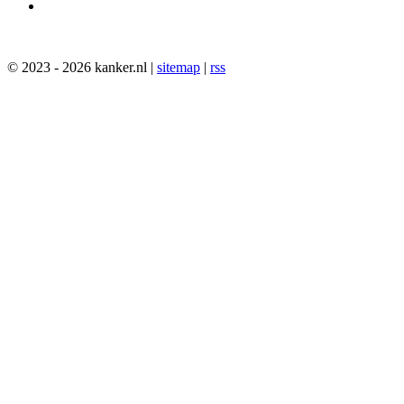
© 2023 - 2026 kanker.nl |
sitemap
|
rss