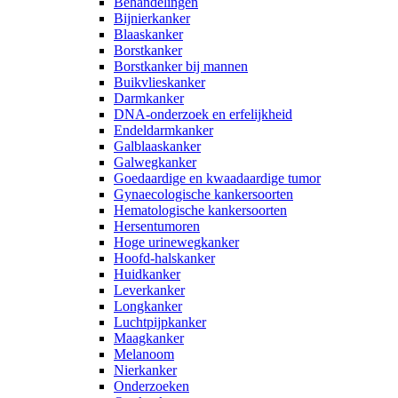
Behandelingen
Bijnierkanker
Blaaskanker
Borstkanker
Borstkanker bij mannen
Buikvlieskanker
Darmkanker
DNA-onderzoek en erfelijkheid
Endeldarmkanker
Galblaaskanker
Galwegkanker
Goedaardige en kwaadaardige tumor
Gynaecologische kankersoorten
Hematologische kankersoorten
Hersentumoren
Hoge urinewegkanker
Hoofd-halskanker
Huidkanker
Leverkanker
Longkanker
Luchtpijpkanker
Maagkanker
Melanoom
Nierkanker
Onderzoeken