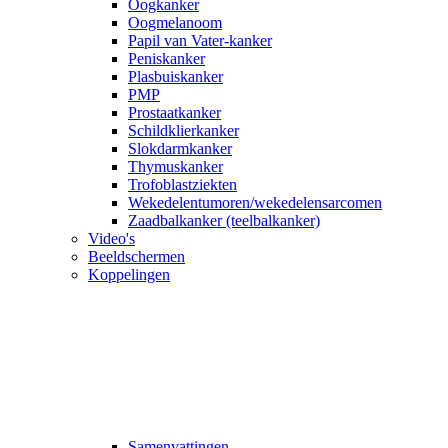
Oogkanker
Oogmelanoom
Papil van Vater-kanker
Peniskanker
Plasbuiskanker
PMP
Prostaatkanker
Schildklierkanker
Slokdarmkanker
Thymuskanker
Trofoblastziekten
Wekedelentumoren/wekedelensarcomen
Zaadbalkanker (teelbalkanker)
Video's
Beeldschermen
Koppelingen
Samenvattingen