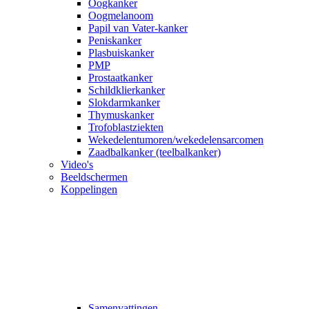
Oogkanker
Oogmelanoom
Papil van Vater-kanker
Peniskanker
Plasbuiskanker
PMP
Prostaatkanker
Schildklierkanker
Slokdarmkanker
Thymuskanker
Trofoblastziekten
Wekedelentumoren/wekedelensarcomen
Zaadbalkanker (teelbalkanker)
Video's
Beeldschermen
Koppelingen
Samenvattingen