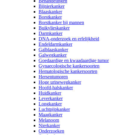
Behandelingen
Bijnierkanker
Blaaskanker
Borstkanker
Borstkanker bij mannen
Buikvlieskanker
Darmkanker
DNA-onderzoek en erfelijkheid
Endeldarmkanker
Galblaaskanker
Galwegkanker
Goedaardige en kwaadaardige tumor
Gynaecologische kankersoorten
Hematologische kankersoorten
Hersentumoren
Hoge urinewegkanker
Hoofd-halskanker
Huidkanker
Leverkanker
Longkanker
Luchtpijpkanker
Maagkanker
Melanoom
Nierkanker
Onderzoeken