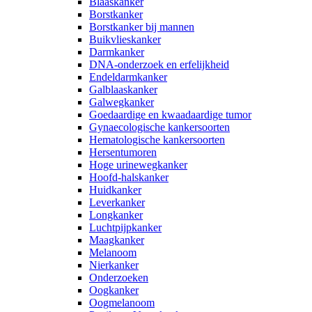
Blaaskanker
Borstkanker
Borstkanker bij mannen
Buikvlieskanker
Darmkanker
DNA-onderzoek en erfelijkheid
Endeldarmkanker
Galblaaskanker
Galwegkanker
Goedaardige en kwaadaardige tumor
Gynaecologische kankersoorten
Hematologische kankersoorten
Hersentumoren
Hoge urinewegkanker
Hoofd-halskanker
Huidkanker
Leverkanker
Longkanker
Luchtpijpkanker
Maagkanker
Melanoom
Nierkanker
Onderzoeken
Oogkanker
Oogmelanoom