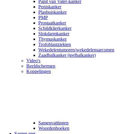
Papil van Vater-kanker
Peniskanker
Plasbuiskanker
PMP
Prostaatkanker
Schildklierkanker
Slokdarmkanker
Thymuskanker
Trofoblastziekten
Wekedelentumoren/wekedelensarcomen
Zaadbalkanker (teelbalkanker)
Video's
Beeldschermen
Koppelingen
Samenvattingen
Woordenboeken
Samen met