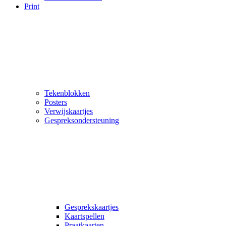
Print
Tekenblokken
Posters
Verwijskaartjes
Gespreksondersteuning
Gesprekskaartjes
Kaartspellen
Praatkaarten