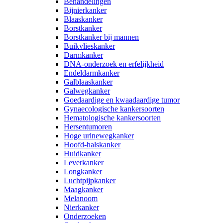
Behandelingen
Bijnierkanker
Blaaskanker
Borstkanker
Borstkanker bij mannen
Buikvlieskanker
Darmkanker
DNA-onderzoek en erfelijkheid
Endeldarmkanker
Galblaaskanker
Galwegkanker
Goedaardige en kwaadaardige tumor
Gynaecologische kankersoorten
Hematologische kankersoorten
Hersentumoren
Hoge urinewegkanker
Hoofd-halskanker
Huidkanker
Leverkanker
Longkanker
Luchtpijpkanker
Maagkanker
Melanoom
Nierkanker
Onderzoeken