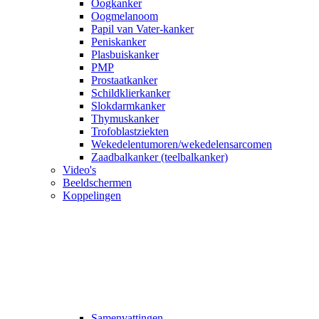
Oogkanker
Oogmelanoom
Papil van Vater-kanker
Peniskanker
Plasbuiskanker
PMP
Prostaatkanker
Schildklierkanker
Slokdarmkanker
Thymuskanker
Trofoblastziekten
Wekedelentumoren/wekedelensarcomen
Zaadbalkanker (teelbalkanker)
Video's
Beeldschermen
Koppelingen
Samenvattingen