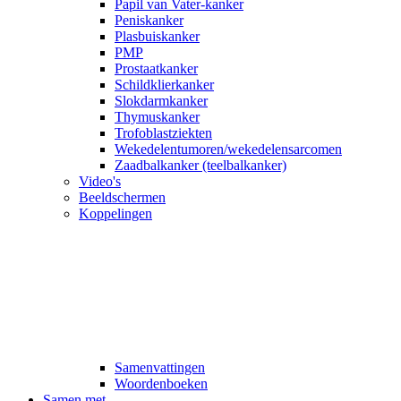
Papil van Vater-kanker
Peniskanker
Plasbuiskanker
PMP
Prostaatkanker
Schildklierkanker
Slokdarmkanker
Thymuskanker
Trofoblastziekten
Wekedelentumoren/wekedelensarcomen
Zaadbalkanker (teelbalkanker)
Video's
Beeldschermen
Koppelingen
Samenvattingen
Woordenboeken
Samen met