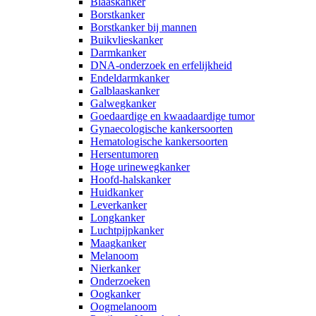
Blaaskanker
Borstkanker
Borstkanker bij mannen
Buikvlieskanker
Darmkanker
DNA-onderzoek en erfelijkheid
Endeldarmkanker
Galblaaskanker
Galwegkanker
Goedaardige en kwaadaardige tumor
Gynaecologische kankersoorten
Hematologische kankersoorten
Hersentumoren
Hoge urinewegkanker
Hoofd-halskanker
Huidkanker
Leverkanker
Longkanker
Luchtpijpkanker
Maagkanker
Melanoom
Nierkanker
Onderzoeken
Oogkanker
Oogmelanoom