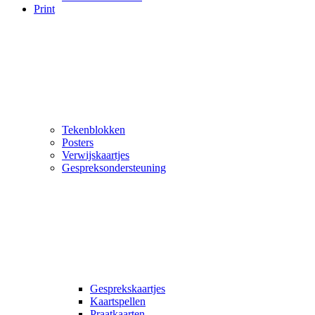
Print
Tekenblokken
Posters
Verwijskaartjes
Gespreksondersteuning
Gesprekskaartjes
Kaartspellen
Praatkaarten